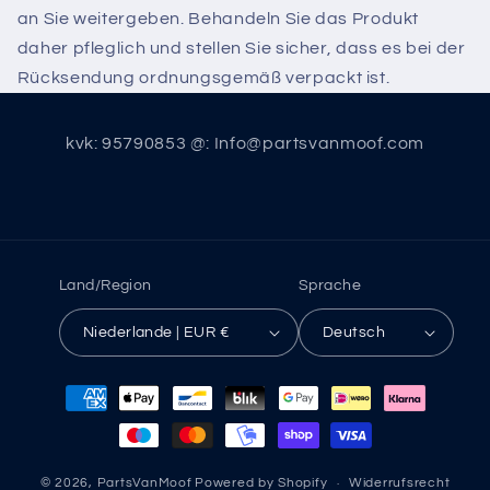
an Sie weitergeben. Behandeln Sie das Produkt
daher pfleglich und stellen Sie sicher, dass es bei der
Rücksendung ordnungsgemäß verpackt ist.
kvk: 95790853 @: Info@partsvanmoof.com
Land/Region
Sprache
Niederlande | EUR €
Deutsch
Zahlungsmethoden
© 2026,
PartsVanMoof
Powered by Shopify
Widerrufsrecht