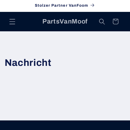
Direkt
Stolzer Partner VanFoom
zum
Inhalt
PartsVanMoof
Warenkorb
Nachricht